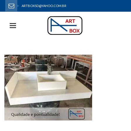
ARTBOXSD@YAHOO.COM.BR
(32) 32512526 | (32) 991990167
Toggle navigation