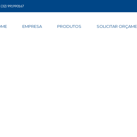
| (32) 991990167
OME
EMPRESA
PRODUTOS
SOLICITAR ORÇAM