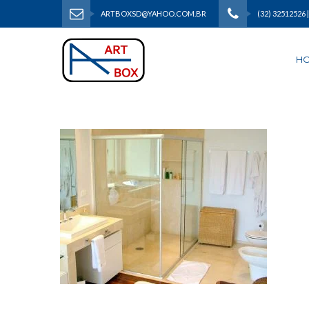
ARTBOXSD@YAHOO.COM.BR
(32) 32512526 
H