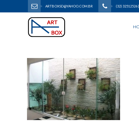
ARTBOXSD@YAHOO.COM.BR
(32) 32512526 
H