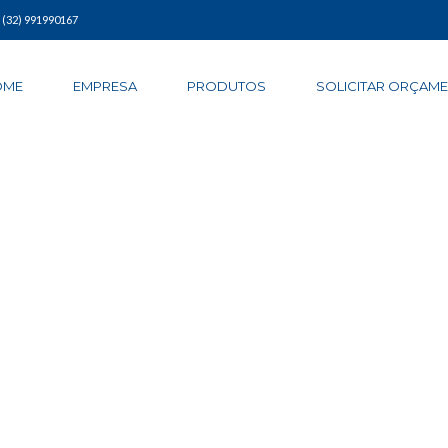
| (32) 991990167
OME
EMPRESA
PRODUTOS
SOLICITAR ORÇAM